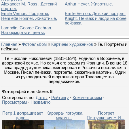
Alexander M. Rossi. Детский
Arthur Heyer. Животные.
портрет.
Emile Vernon. Портреты.
Emile Vernon. Детский портрет.
Henriette Ronner. Животные.
Knight. Пейзаж и люди на фоне
пейзажа.
Lambdin, George Cochran.
Натюрморты и цветы.
Главная
»
Фотоальбом
»
Картины художников
» Ге. Портреты и
пейзажи.
Ге Николай Николаевич (1831-1894). Родился в Воронеже, в
дворянской семье. Но семья его родом из Франции. В конце 18
века прадед художника эмигрировал в Россию и поселился в
Москве. Писал пейзажи, портреты, сюжетные картины. Один
из руководителей и организаторов Товарищества
передвижников.
Фотографий в альбоме
:
8
Сортировать по
:
Дате
·
Рейтингу
·
Комментариям
·
Просмотрам
·
Названию
Петр 1 допрашивает
Каррара- погрузка
Портрет
царе...
мрамо...
Петрункевич Н.И...