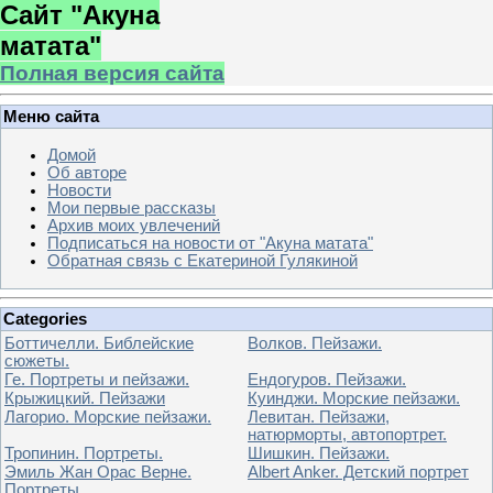
Сайт "Акуна
матата"
Полная версия сайта
Меню сайта
Домой
Об авторе
Новости
Мои первые рассказы
Архив моих увлечений
Подписаться на новости от "Акуна матата"
Обратная связь с Екатериной Гулякиной
Categories
Боттичелли. Библейские
Волков. Пейзажи.
сюжеты.
Ге. Портреты и пейзажи.
Ендогуров. Пейзажи.
Крыжицкий. Пейзажи
Куинджи. Морские пейзажи.
Лагорио. Морские пейзажи.
Левитан. Пейзажи,
натюрморты, автопортрет.
Тропинин. Портреты.
Шишкин. Пейзажи.
Эмиль Жан Орас Верне.
Albert Anker. Детский портрет
Портреты.