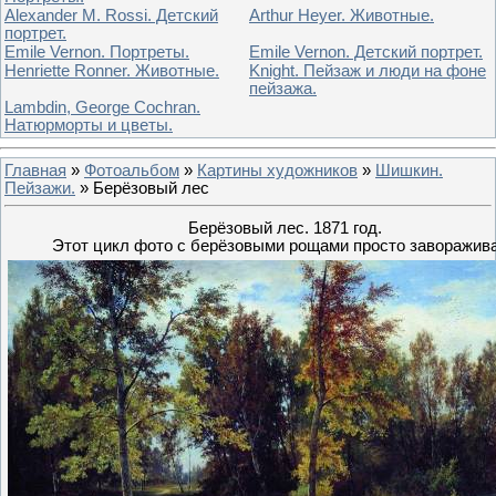
Alexander M. Rossi. Детский
Arthur Heyer. Животные.
портрет.
Emile Vernon. Портреты.
Emile Vernon. Детский портрет.
Henriette Ronner. Животные.
Knight. Пейзаж и люди на фоне
пейзажа.
Lambdin, George Cochran.
Натюрморты и цветы.
Главная
»
Фотоальбом
»
Картины художников
»
Шишкин.
Пейзажи.
» Берёзовый лес
Берёзовый лес. 1871 год.
Этот цикл фото с берёзовыми рощами просто заворажива