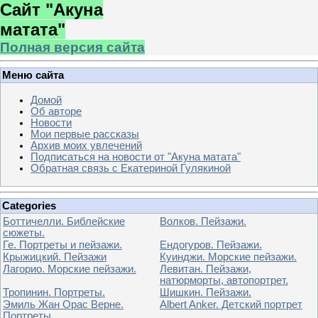
Сайт "Акуна
матата"
Полная версия сайта
Меню сайта
Домой
Об авторе
Новости
Мои первые рассказы
Архив моих увлечений
Подписаться на новости от "Акуна матата"
Обратная связь с Екатериной Гулякиной
Categories
Боттичелли. Библейские
Волков. Пейзажи.
сюжеты.
Ге. Портреты и пейзажи.
Ендогуров. Пейзажи.
Крыжицкий. Пейзажи
Куинджи. Морские пейзажи.
Лагорио. Морские пейзажи.
Левитан. Пейзажи,
натюрморты, автопортрет.
Тропинин. Портреты.
Шишкин. Пейзажи.
Эмиль Жан Орас Верне.
Albert Anker. Детский портрет
Портреты.