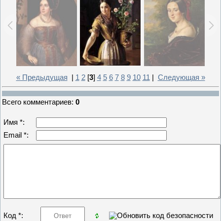
« Предыдущая
|
1
2
[
3
]
4
5
6
7
8
9
10
11
|
Следующая »
Всего комментариев
:
0
Имя *:
Email *:
Код *: