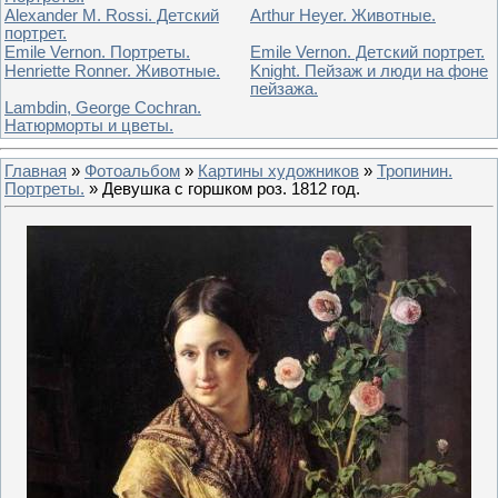
Alexander M. Rossi. Детский
Arthur Heyer. Животные.
портрет.
Emile Vernon. Портреты.
Emile Vernon. Детский портрет.
Henriette Ronner. Животные.
Knight. Пейзаж и люди на фоне
пейзажа.
Lambdin, George Cochran.
Натюрморты и цветы.
Главная
»
Фотоальбом
»
Картины художников
»
Тропинин.
Портреты.
» Девушка с горшком роз. 1812 год.