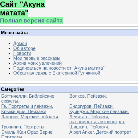
Сайт "Акуна
матата"
Полная версия сайта
Меню сайта
Домой
Об авторе
Новости
Мои первые рассказы
Архив моих увлечений
Подписаться на новости от "Акуна матата"
Обратная связь с Екатериной Гулякиной
Categories
Боттичелли. Библейские
Волков. Пейзажи.
сюжеты.
Ге. Портреты и пейзажи.
Ендогуров. Пейзажи.
Крыжицкий. Пейзажи
Куинджи. Морские пейзажи.
Лагорио. Морские пейзажи.
Левитан. Пейзажи,
натюрморты, автопортрет.
Тропинин. Портреты.
Шишкин. Пейзажи.
Эмиль Жан Орас Верне.
Albert Anker. Детский портрет
Портреты.