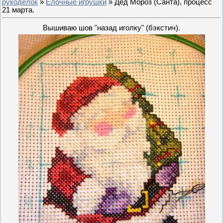
рукоделок
»
Ёлочные игрушки
» Дед Мороз (Санта), процесс
21 марта.
Вышиваю шов "назад иголку" (бэкстич).