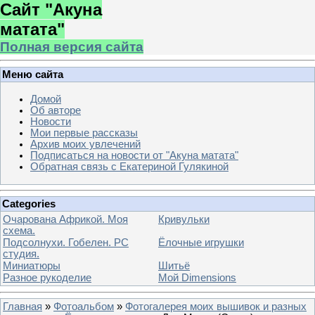
Сайт "Акуна
матата"
Полная версия сайта
Меню сайта
Домой
Об авторе
Новости
Мои первые рассказы
Архив моих увлечений
Подписаться на новости от "Акуна матата"
Обратная связь с Екатериной Гулякиной
Categories
Очарована Африкой. Моя
Кривульки
схема.
Подсолнухи. Гобелен. РС
Ёлочные игрушки
студия.
Миниатюры
Шитьё
Разное рукоделие
Мой Dimensions
Главная
»
Фотоальбом
»
Фотогалерея моих вышивок и разных