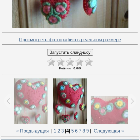
Просмотреть фотографию в реальном размере
Рейтинг
:
0.0
/
0
« Предыдущая
|
1
2
3
[
4
]
5
6
7
8
9
|
Следующая »