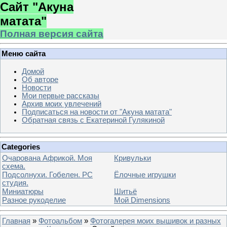
Сайт "Акуна
матата"
Полная версия сайта
Меню сайта
Домой
Об авторе
Новости
Мои первые рассказы
Архив моих увлечений
Подписаться на новости от "Акуна матата"
Обратная связь с Екатериной Гулякиной
Categories
Очарована Африкой. Моя
Кривульки
схема.
Подсолнухи. Гобелен. РС
Ёлочные игрушки
студия.
Миниатюры
Шитьё
Разное рукоделие
Мой Dimensions
Главная
»
Фотоальбом
»
Фотогалерея моих вышивок и разных