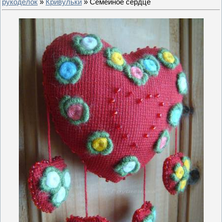
рукоделок
»
Кривульки
» Семейное сердце