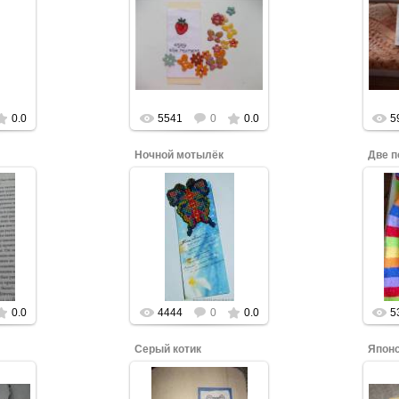
бы
Нажмите, чтобы
Н
увеличить.
0.0
5541
0
0.0
5
Ночной мотылёк
Две п
бы
Нажмите, чтобы
Н
увеличить.
0.0
4444
0
0.0
5
ы
Серый котик
Япон