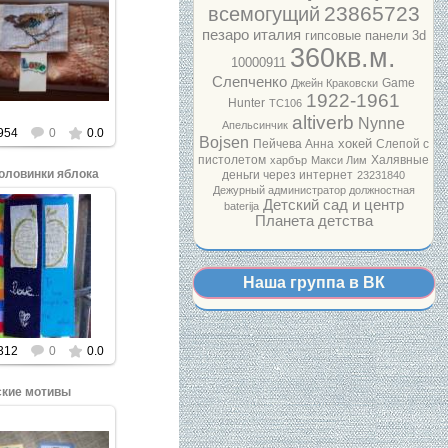
23865723
всемогущий
пезаро италия
гипсовые панели 3d
ажмите, чтобы
360кв.м.
увеличить.
10000911
Слепченко
Game
Джейн Краковски
1922-1961
Hunter
ТС106
altiverb
Nynne
Апельсинчик
954
0
0.0
Bojsen
хокей
Пейчева Анна
Слепой с
пистолетом
Халявные
харбър
Макси Лим
оловинки яблока
деньги через интернет
23231840
Дежурный администратор должностная
Детский сад и центр
baterija
Планета детства
ажмите, чтобы
увеличить.
Наша группа в ВК
312
0
0.0
ские мотивы