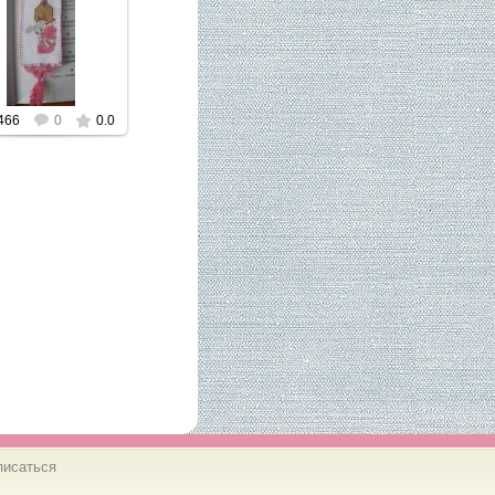
ажмите, чтобы
увеличить.
466
0
0.0
писаться