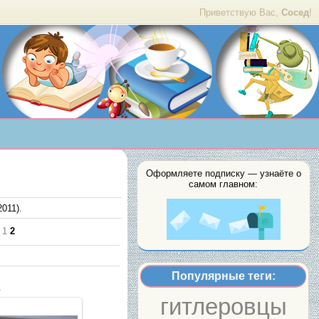
Приветствую Вас,
Сосед
!
Оформляете подписку — узнаёте о
самом главном:
011).
1
2
Популярные теги:
а
гитлеровцы