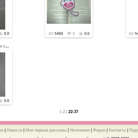
бы
Нажмите, чтобы
Н
увеличить.
0.0
5460
0
0.0
5
Закладка в технике хардангер
бы
0.0
1-21
22-37
ре
|
Новости
|
Мои первые рассказы
|
Увлечения
|
Форум
|
Контакты
|
Под