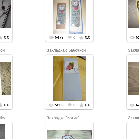
бы
Нажмите, чтобы
Н
увеличить.
0.0
5478
0
0.0
5
кой
Закладка с бабочкой
бы
Нажмите, чтобы
Н
увеличить.
0.0
5803
0
0.0
6
Закладка с чёрно-белым котиком
Закладка "Котик"
Закла