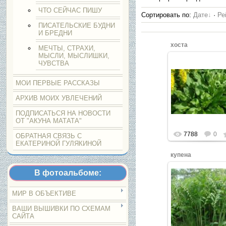
ЧТО СЕЙЧАС ПИШУ
Сортировать по
:
Дате
·
Ре
ПИСАТЕЛЬСКИЕ БУДНИ
И БРЕДНИ
хоста
МЕЧТЫ, СТРАХИ,
МЫСЛИ, МЫСЛИШКИ,
ЧУВСТВА
МОИ ПЕРВЫЕ РАССКАЗЫ
Нажмите, что
увеличить.
АРХИВ МОИХ УВЛЕЧЕНИЙ
ПОДПИСАТЬСЯ НА НОВОСТИ
ОТ "АКУНА МАТАТА"
7788
0
ОБРАТНАЯ СВЯЗЬ С
ЕКАТЕРИНОЙ ГУЛЯКИНОЙ
купена
В фотоальбоме:
МИР В ОБЪЕКТИВЕ
Нажмите, что
увеличить.
ВАШИ ВЫШИВКИ ПО СХЕМАМ
САЙТА