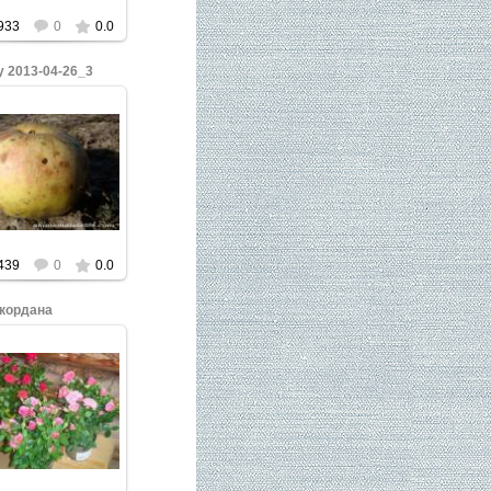
933
0
0.0
у 2013-04-26_3
ажмите, чтобы
увеличить.
439
0
0.0
кордана
ажмите, чтобы
увеличить.