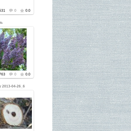
531
0
0.0
нь
ажмите, чтобы
увеличить.
763
0
0.0
у 2013-04-26_6
ажмите, чтобы
увеличить.