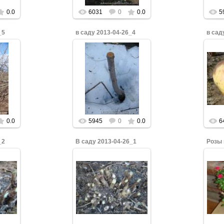
0.0
6031
0
0.0
5
_5
в саду 2013-04-26_4
в сад
бы
Нажмите, чтобы
Н
увеличить.
0.0
5945
0
0.0
6
_2
В саду 2013-04-26_1
Розы 
бы
Нажмите, чтобы
Н
увеличить.