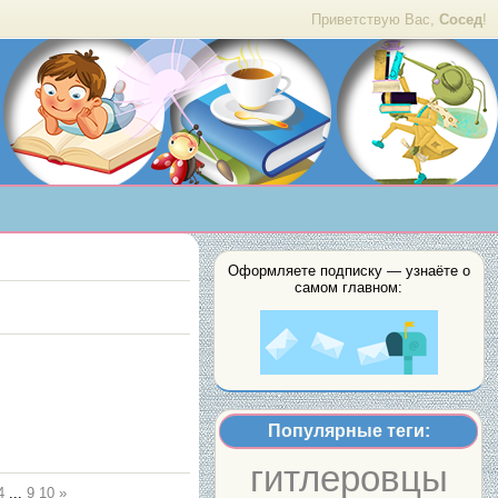
Приветствую Вас,
Сосед
!
Оформляете подписку — узнаёте о
самом главном:
Популярные теги:
гитлеровцы
4
...
9
10
»