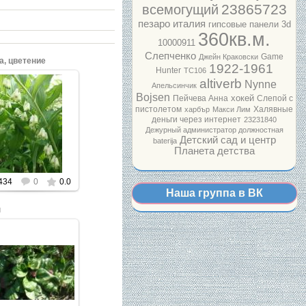
23865723
всемогущий
пезаро италия
гипсовые панели 3d
360кв.м.
10000911
Слепченко
Game
Джейн Краковски
а, цветение
1922-1961
Hunter
ТС106
altiverb
Nynne
Апельсинчик
Bojsen
хокей
Пейчева Анна
Слепой с
пистолетом
Халявные
харбър
Макси Лим
ажмите, чтобы
деньги через интернет
23231840
увеличить.
Дежурный администратор должностная
Детский сад и центр
baterija
Планета детства
434
0
0.0
Наша группа в ВК
н
ажмите, чтобы
увеличить.