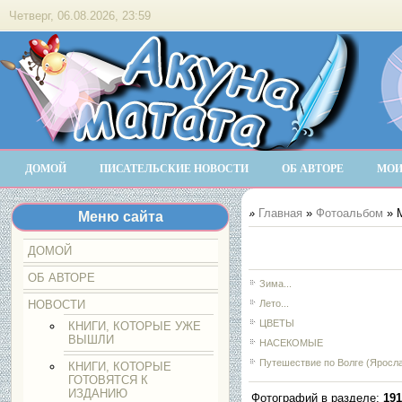
Четверг, 06.08.2026, 23:59
ДОМОЙ
ПИСАТЕЛЬСКИЕ НОВОСТИ
ОБ АВТОРЕ
МОИ
»
Главная
»
Фотоальбом
» М
Меню сайта
ДОМОЙ
ОБ АВТОРЕ
Зима...
НОВОСТИ
Лето...
ЦВЕТЫ
КНИГИ, КОТОРЫЕ УЖЕ
ВЫШЛИ
НАСЕКОМЫЕ
Путешествие по Волге (Яросл
КНИГИ, КОТОРЫЕ
ГОТОВЯТСЯ К
ИЗДАНИЮ
Фотографий в разделе
:
191