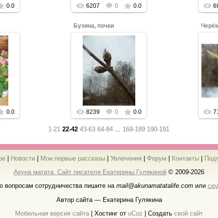
0.0
6207
0
0.0
6
Бузина, почки
Черём
бы
Нажмите, чтобы
Н
увеличить.
0.0
8239
0
0.0
7
1-21
22-42
43-63
64-84
...
169-189
190-191
ре
|
Новости
|
Мои первые рассказы
|
Увлечения
|
Форум
|
Контакты
|
Под
Акуна матата. Сайт писателя Екатерины Гулякиной
© 2009-2026
о вопросам сотрудничества пишите на
mail@akunamatatalife.com
или
сю
Автор сайта — Екатерина Гулякина
Мобильная версия сайта
|
Хостинг от
uCoz
| Создать
свой сайт