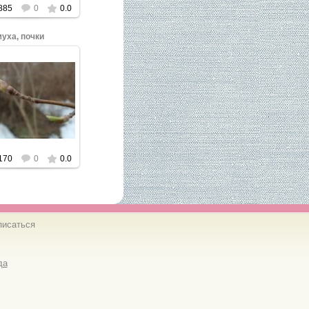
885
0
0.0
уха, почки
ажмите, чтобы
увеличить.
170
0
0.0
писаться
да