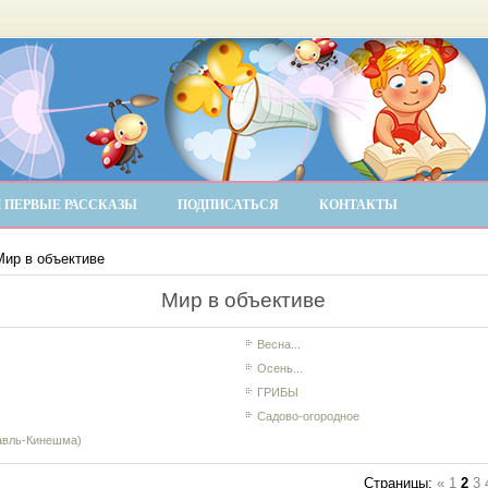
 ПЕРВЫЕ РАССКАЗЫ
ПОДПИСАТЬСЯ
КОНТАКТЫ
ир в объективе
Мир в объективе
Весна...
Осень...
ГРИБЫ
Садово-огородное
авль-Кинешма)
Страницы
:
«
1
2
3