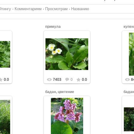
йтингу
·
Комментариям
·
Просмотрам
·
Названию
примула
купен
бы
Нажмите, чтобы
Н
увеличить.
0.0
7403
0
0.0
8
бадан, цветение
бада
бы
Нажмите, чтобы
Н
увеличить.