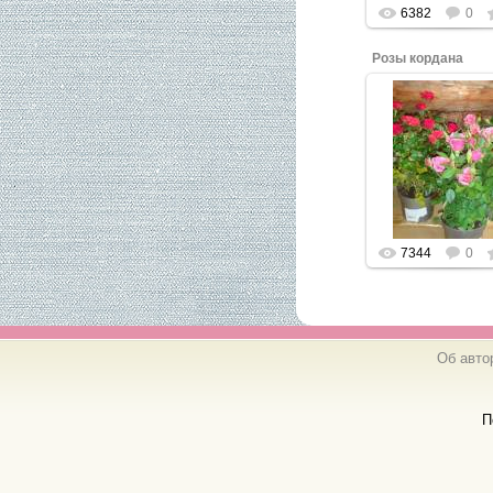
6382
0
Розы кордана
Нажмите, что
увеличить.
7344
0
Об авто
П