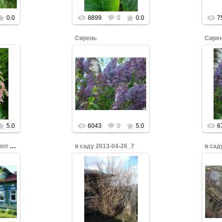
0.0
8899
0
0.0
7
Сирень
Сире
бы
Нажмите, чтобы
Н
увеличить.
5.0
6043
0
5.0
6
Вот моя деревня, вот мой дом родной...
в саду 2013-04-26_7
в сад
бы
Нажмите, чтобы
Н
увеличить.