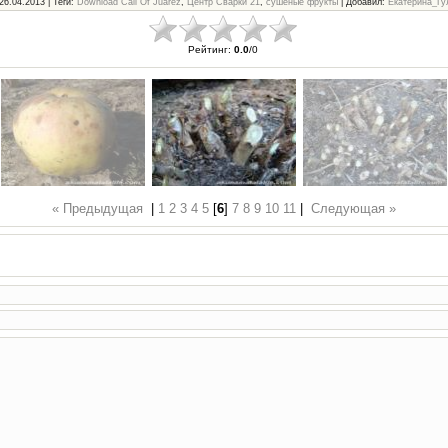
 26.04.2013 |
Теги
:
Download Call Of Juarez
,
Центр Сварки 21
,
сушёные фрукты
|
Добавил
:
Екатерина_Гу
Рейтинг
:
0.0
/
0
« Предыдущая
|
1
2
3
4
5
[
6
]
7
8
9
10
11
|
Следующая »