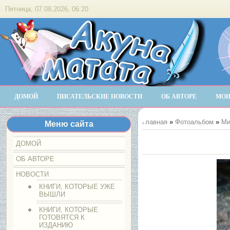
Пятница, 07.08.2026, 06:20
ДОМОЙ
ПИСАТЕЛЬСКИЕ НОВОСТИ
ОБ АВТОРЕ
МОИ
Главная
»
Фотоальбом
»
Ми
Меню сайта
ДОМОЙ
ОБ АВТОРЕ
НОВОСТИ
КНИГИ, КОТОРЫЕ УЖЕ
ВЫШЛИ
КНИГИ, КОТОРЫЕ
ГОТОВЯТСЯ К
ИЗДАНИЮ