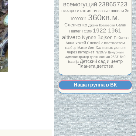
23865723
всемогущий
пезаро италия
гипсовые панели 3d
360кв.м.
10000911
Слепченко
Game
Джейн Краковски
1922-1961
Hunter
ТС106
altiverb
Nynne Bojsen
Пейчева
хокей
Анна
Слепой с пистолетом
Халявные деньги
харбър
Макси Лим
через интернет
№3979
Дежурный
администратор должностная
23231840
Детский сад и центр
baterija
Планета детства
Наша группа в ВК