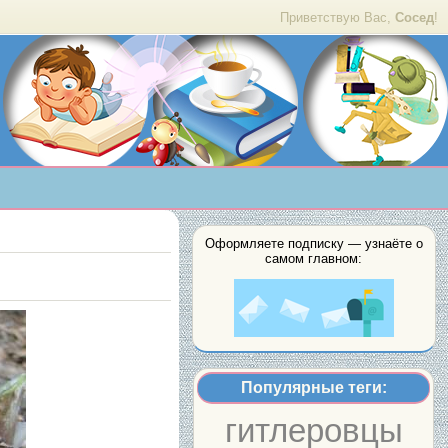
Приветствую Вас,
Сосед
!
Оформляете подписку — узнаёте о
самом главном:
Популярные теги:
гитлеровцы