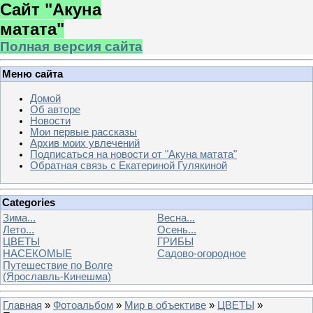
Сайт "Акуна
матата"
Полная версия сайта
Меню сайта
Домой
Об авторе
Новости
Мои первые рассказы
Архив моих увлечений
Подписаться на новости от "Акуна матата"
Обратная связь с Екатериной Гулякиной
Categories
Зима...
Весна...
Лето...
Осень...
ЦВЕТЫ
ГРИБЫ
НАСЕКОМЫЕ
Садово-огородное
Путешествие по Волге
(Ярославль-Кинешма)
Главная
»
Фотоальбом
»
Мир в объективе
»
ЦВЕТЫ
»