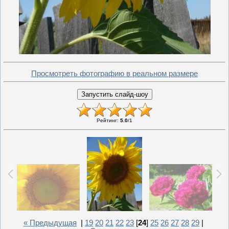
Просмотреть фотографию в реальном размере
Рейтинг
:
5.0
/
1
« Предыдущая
|
19
20
21
22
23
[
24
]
25
26
27
28
29
|