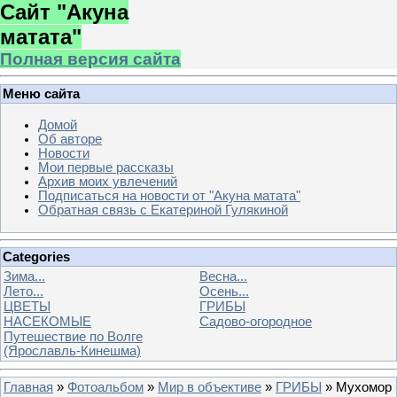
Сайт "Акуна
матата"
Полная версия сайта
Меню сайта
Домой
Об авторе
Новости
Мои первые рассказы
Архив моих увлечений
Подписаться на новости от "Акуна матата"
Обратная связь с Екатериной Гулякиной
Categories
Зима...
Весна...
Лето...
Осень...
ЦВЕТЫ
ГРИБЫ
НАСЕКОМЫЕ
Садово-огородное
Путешествие по Волге
(Ярославль-Кинешма)
Главная
»
Фотоальбом
»
Мир в объективе
»
ГРИБЫ
» Мухомор