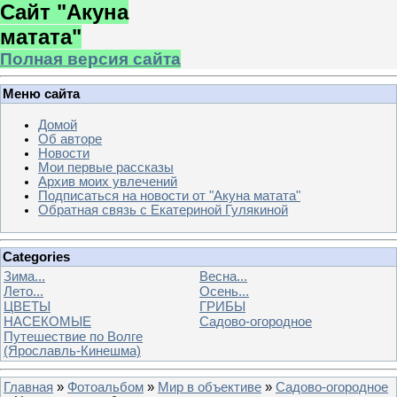
Сайт "Акуна
матата"
Полная версия сайта
Меню сайта
Домой
Об авторе
Новости
Мои первые рассказы
Архив моих увлечений
Подписаться на новости от "Акуна матата"
Обратная связь с Екатериной Гулякиной
Categories
Зима...
Весна...
Лето...
Осень...
ЦВЕТЫ
ГРИБЫ
НАСЕКОМЫЕ
Садово-огородное
Путешествие по Волге
(Ярославль-Кинешма)
Главная
»
Фотоальбом
»
Мир в объективе
»
Садово-огородное