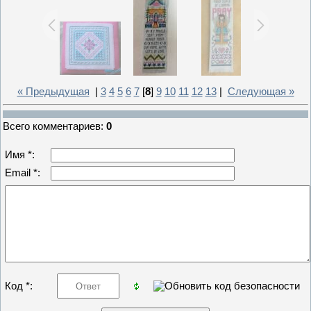
« Предыдущая
|
3
4
5
6
7
[
8
]
9
10
11
12
13
|
Следующая »
Всего комментариев
:
0
Имя *:
Email *:
Код *: