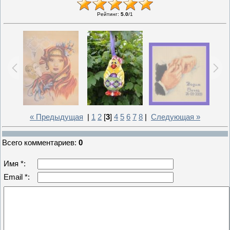
Рейтинг
:
5.0
/
1
« Предыдущая
|
1
2
[
3
]
4
5
6
7
8
|
Следующая »
Всего комментариев
:
0
Имя *:
Email *: