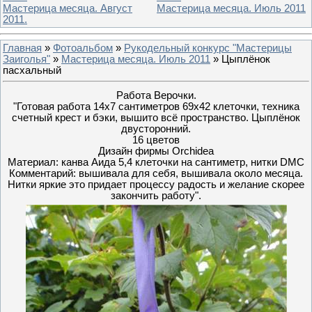
Мастерица месяца. Август
Мастерица месяца. Июль 2011
2011.
Главная
»
Фотоальбом
»
Рукодельный конкурс "Мастерицы
Заиголья"
»
Мастерица месяца. Июль 2011
» Цыплёнок
пасхальный
Работа Верочки.
"Готовая работа 14х7 сантиметров 69х42 клеточки, техника
счетный крест и бэки, вышито всё пространство. Цыплёнок
двусторонний.
16 цветов
Дизайн фирмы Orchidea
Материал: канва Аида 5,4 клеточки на сантиметр, нитки DMC
Комментарий: вышивала для себя, вышивала около месяца.
Нитки яркие это придает процессу радость и желание скорее
закончить работу".