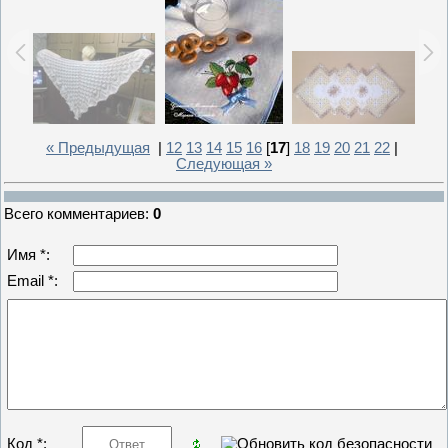
« Предыдущая
|
12
13
14
15
16
[
17
]
18
19
20
21
22
|
Следующая »
Всего комментариев
:
0
Имя *:
Email *:
Код *: