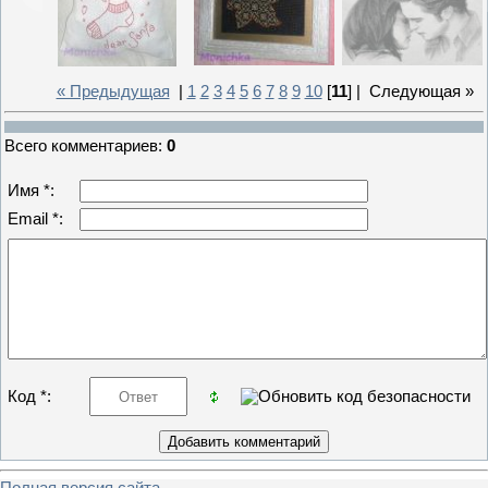
« Предыдущая
|
1
2
3
4
5
6
7
8
9
10
[
11
] |
Следующая »
Всего комментариев
:
0
Имя *:
Email *:
Код *:
Полная версия сайта