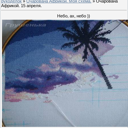
рукоделок
»
Очарована Африкой. Моя схема.
» Очарована
Африкой. 15 апреля.
Небо, ах, небо ))