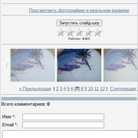
Просмотреть фотографию в реальном размере
Рейтинг
:
0.0
/
0
« Предыдущая
|
2
3
4
5
6
[
7
]
8
9
10
11
12
|
Следующая 
Всего комментариев
:
0
Имя *:
Email *: