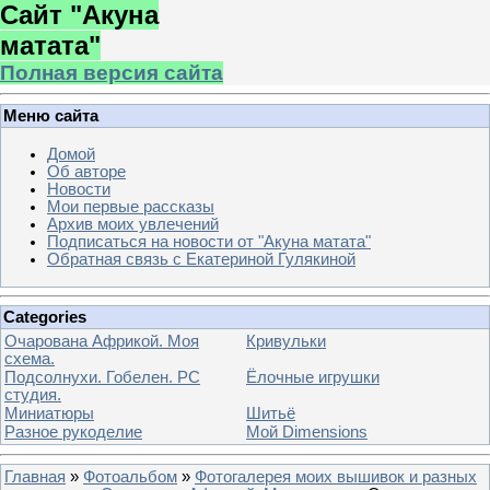
Сайт "Акуна
матата"
Полная версия сайта
Меню сайта
Домой
Об авторе
Новости
Мои первые рассказы
Архив моих увлечений
Подписаться на новости от "Акуна матата"
Обратная связь с Екатериной Гулякиной
Categories
Очарована Африкой. Моя
Кривульки
схема.
Подсолнухи. Гобелен. РС
Ёлочные игрушки
студия.
Миниатюры
Шитьё
Разное рукоделие
Мой Dimensions
Главная
»
Фотоальбом
»
Фотогалерея моих вышивок и разных