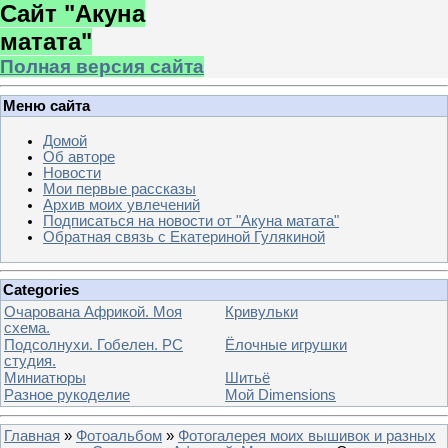
Сайт "Акуна
матата"
Полная версия сайта
Меню сайта
Домой
Об авторе
Новости
Мои первые рассказы
Архив моих увлечений
Подписаться на новости от "Акуна матата"
Обратная связь с Екатериной Гулякиной
Categories
Очарована Африкой. Моя
Кривульки
схема.
Подсолнухи. Гобелен. РС
Ёлочные игрушки
студия.
Миниатюры
Шитьё
Разное рукоделие
Мой Dimensions
Главная
»
Фотоальбом
»
Фотогалерея моих вышивок и разных