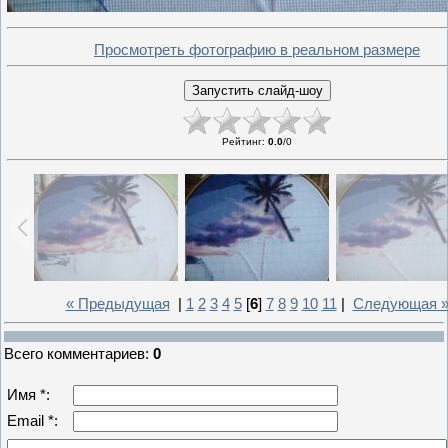
Просмотреть фотографию в реальном размере
Рейтинг
:
0.0
/
0
« Предыдущая
|
1
2
3
4
5
[
6
]
7
8
9
10
11
|
Следующая 
Всего комментариев
:
0
Имя *:
Email *: