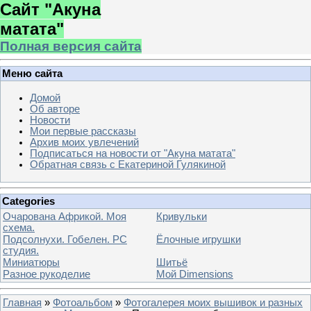
Сайт "Акуна
матата"
Полная версия сайта
Меню сайта
Домой
Об авторе
Новости
Мои первые рассказы
Архив моих увлечений
Подписаться на новости от "Акуна матата"
Обратная связь с Екатериной Гулякиной
Categories
Очарована Африкой. Моя
Кривульки
схема.
Подсолнухи. Гобелен. РС
Ёлочные игрушки
студия.
Миниатюры
Шитьё
Разное рукоделие
Мой Dimensions
Главная
»
Фотоальбом
»
Фотогалерея моих вышивок и разных