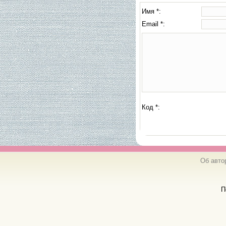
Имя *:
Email *:
Код *:
Об авто
П