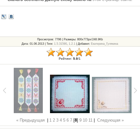
Просмотров
: 7796 |
Размеры
: 800x773px/248.9Kb
Дата
: 01.06.2013 |
Теги
:
1.5.31590
,
1.2.1
|
Добавил
:
Екатерина_Гулякина
Рейтинг
:
5.0
/
1
« Предыдущая
|
1
2
3
4
5
6
7
[
8
]
9
10
11
|
Следующая »