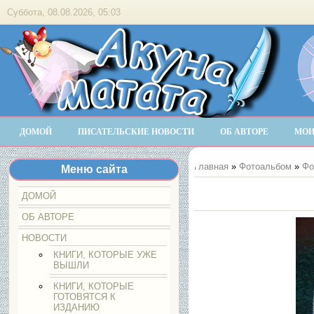
Суббота, 08.08.2026, 05:03
ДОМОЙ
ПИСАТЕЛЬСКИЕ НОВОСТИ
ОБ АВТОРЕ
МОИ
Главная
»
Фотоальбом
»
Фо
Меню сайта
ДОМОЙ
ОБ АВТОРЕ
НОВОСТИ
КНИГИ, КОТОРЫЕ УЖЕ
ВЫШЛИ
КНИГИ, КОТОРЫЕ
ГОТОВЯТСЯ К
ИЗДАНИЮ