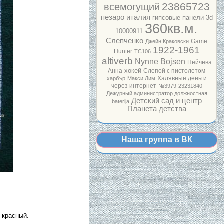
23865723
всемогущий
пезаро италия
гипсовые панели 3d
360кв.м.
10000911
Слепченко
Game
Джейн Краковски
1922-1961
Hunter
ТС106
altiverb
Nynne Bojsen
Пейчева
хокей
Анна
Слепой с пистолетом
Халявные деньги
харбър
Макси Лим
через интернет
№3979
23231840
Дежурный администратор должностная
Детский сад и центр
baterija
Планета детства
Наша группа в ВК
 красный.