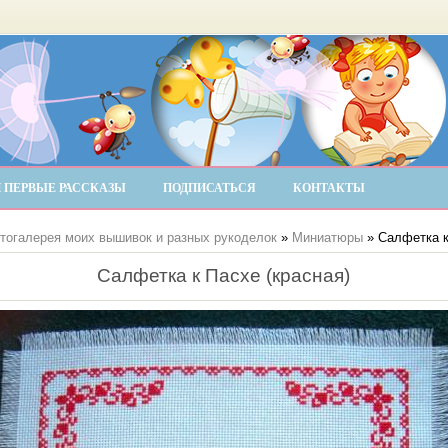
 ПЕРВЫЕ РАССКАЗЫ
ПОДПИСАТЬСЯ
КОНТАКТЫ
тогалерея моих вышивок и разных рукоделок
»
Миниатюры
» Салфетка к
Салфетка к Пасхе (красная)