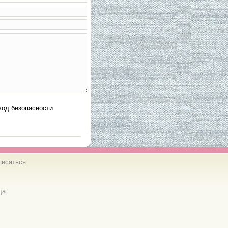
писаться
да