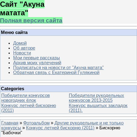
Сайт "Акуна
матата"
Полная версия сайта
Меню сайта
Домой
Об авторе
Новости
Мои первые рассказы
Архив моих увлечений
Подписаться на новости от "Акуна матата"
Обратная связь с Екатериной Гулякиной
Categories
Победители конкурсов
Победители рукодельных
новогодних ёлок
конкурсов 2013-2015
Конкурс летней бискорню
Конкурс вышитых закладок
(2011)
(2011).
Главная
»
Фотоальбом
»
Другие рукодельные и не только
конкурсы
»
Конкурс летней бискорню (2011)
» Бискорню
"Бабочки"