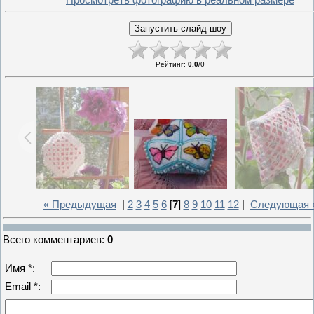
Рейтинг
:
0.0
/
0
« Предыдущая
|
2
3
4
5
6
[
7
]
8
9
10
11
12
|
Следующая 
Всего комментариев
:
0
Имя *:
Email *: