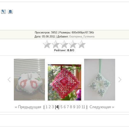
Просмотров
: 5952 |
Размеры
: 600x649px/67.5Kb
Дата
: 05.08.2011 |
Добавил
:
Екатерина_Гулякина
Рейтинг
:
0.0
/
0
« Предыдущая
|
1
2
3
[
4
]
5
6
7
8
9
10
11
|
Следующая »