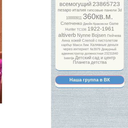
23865723
всемогущий
пезаро италия
гипсовые панели 3d
360кв.м.
10000911
Слепченко
Game
Джейн Краковски
1922-1961
Hunter
ТС106
altiverb
Nynne Bojsen
Пейчева
хокей
Анна
Слепой с пистолетом
Халявные деньги
харбър
Макси Лим
через интернет
№3979
Дежурный
администратор должностная
23231840
Детский сад и центр
baterija
Планета детства
Наша группа в ВК