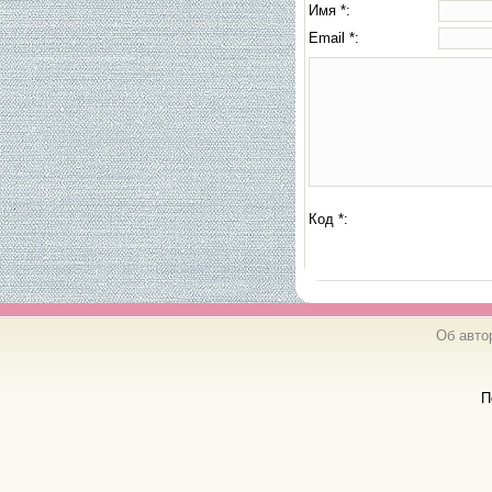
Имя *:
Email *:
Код *:
Об авто
П