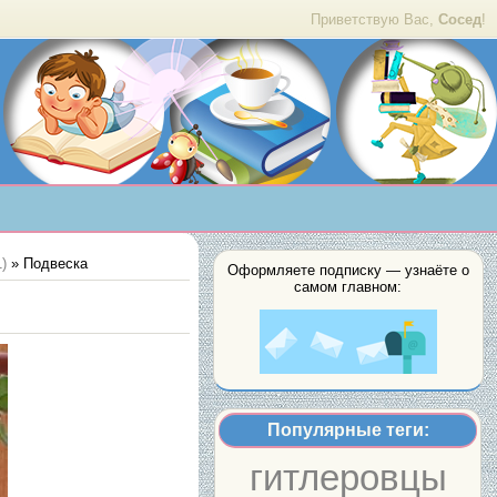
Приветствую Вас,
Сосед
!
)
» Подвеска
Оформляете подписку — узнаёте о
самом главном:
Популярные теги:
гитлеровцы