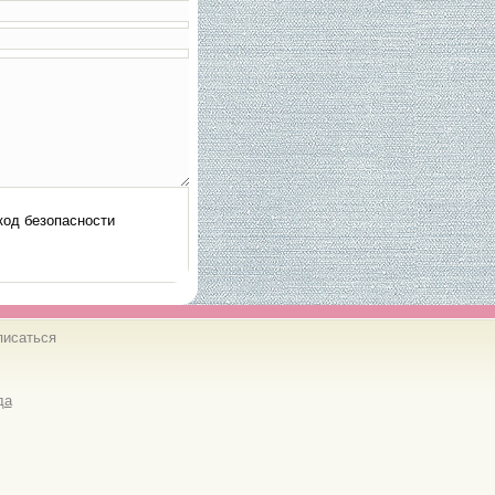
писаться
да