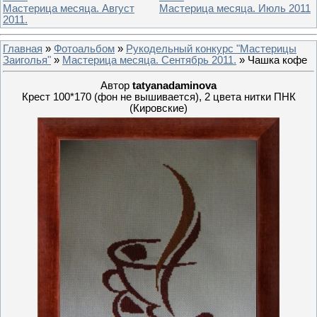
Мастерица месяца. Август
Мастерица месяца. Июль 2011
2011.
Главная
»
Фотоальбом
»
Рукодельный конкурс "Мастерицы
Заиголья"
»
Мастерица месяца. Сентябрь 2011.
» Чашка кофе
Автор
tatyanadaminova
Крест 100*170 (фон не вышивается), 2 цвета нитки ПНК
(Кировские)