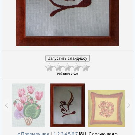
Рейтинг
:
0.0
/
0
« Предыдущая
|
1
2
3
4
5
6
7
[
8
] |
Следующая »