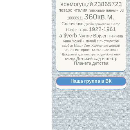
23865723
всемогущий
пезаро италия
гипсовые панели 3d
360кв.м.
10000911
Слепченко
Game
Джейн Краковски
1922-1961
Hunter
ТС106
altiverb
Nynne Bojsen
Пейчева
хокей
Анна
Слепой с пистолетом
Халявные деньги
харбър
Макси Лим
через интернет
№3979
23231840
Дежурный администратор должностная
Детский сад и центр
baterija
Планета детства
Наша группа в ВК