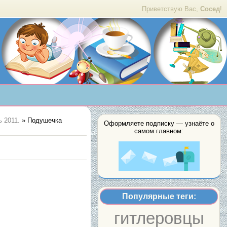
Приветствую Вас,
Сосед
!
 2011.
» Подушечка
Оформляете подписку — узнаёте о
самом главном:
Популярные теги:
гитлеровцы