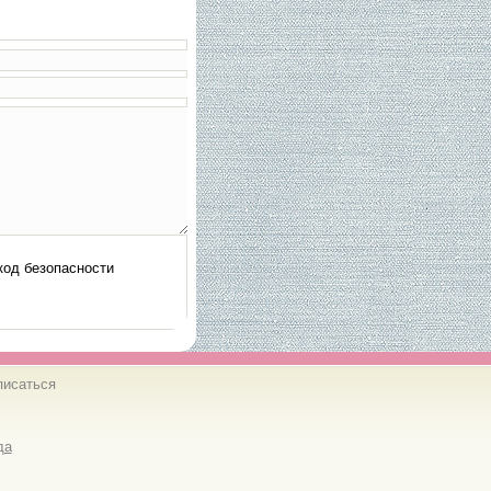
писаться
да