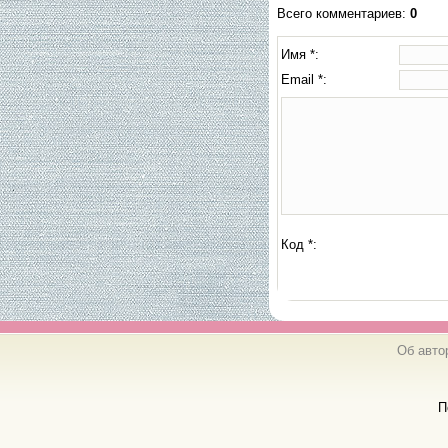
Всего комментариев
:
0
Имя *:
Email *:
Код *:
Об авто
П