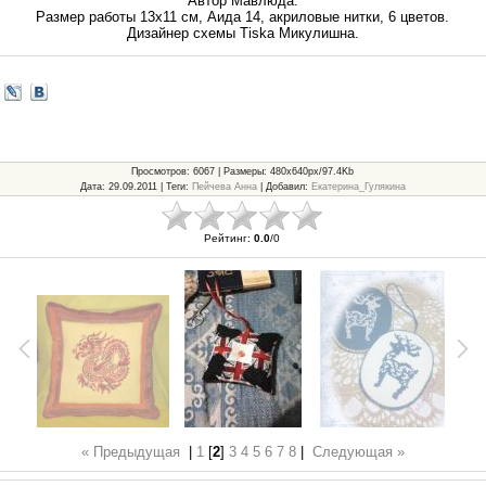
Автор Мавлюда.
Размер работы 13x11 см, Аида 14, акриловые нитки, 6 цветов.
Дизайнер схемы Tiska Микулишна.
Просмотров
: 6067 |
Размеры
: 480x640px/97.4Kb
Дата
: 29.09.2011 |
Теги
:
Пейчева Анна
|
Добавил
:
Екатерина_Гулякина
Рейтинг
:
0.0
/
0
« Предыдущая
|
1
[
2
]
3
4
5
6
7
8
|
Следующая »