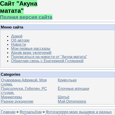
Сайт "Акуна
матата"
Полная версия сайта
Меню сайта
Домой
Об авторе
Новости
Мои первые рассказы
Архив моих увлечений
Подписаться на новости от "Акуна матата"
Обратная связь с Екатериной Гулякиной
Categories
Очарована Африкой. Моя
Кривульки
схема.
Подсолнухи. Гобелен. РС
Ёлочные игрушки
студия.
Миниатюры
Шитьё
Разное рукоделие
Мой Dimensions
Главная
»
Фотоальбом
»
Фотогалерея моих вышивок и разных