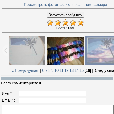
Просмотреть фотографию в реальном размере
Рейтинг
:
5.0
/
1
« Предыдущая
|
6
7
8
9
10
11
12
13
14
15
[
16
] |
Следующа
Всего комментариев
:
0
Имя *:
Email *: