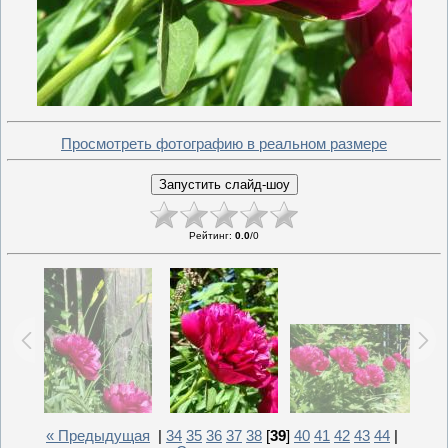
Просмотреть фотографию в реальном размере
Рейтинг
:
0.0
/
0
« Предыдущая
|
34
35
36
37
38
[
39
]
40
41
42
43
44
|