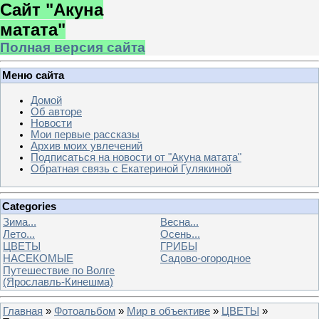
Сайт "Акуна
матата"
Полная версия сайта
Меню сайта
Домой
Об авторе
Новости
Мои первые рассказы
Архив моих увлечений
Подписаться на новости от "Акуна матата"
Обратная связь с Екатериной Гулякиной
Categories
Зима...
Весна...
Лето...
Осень...
ЦВЕТЫ
ГРИБЫ
НАСЕКОМЫЕ
Садово-огородное
Путешествие по Волге
(Ярославль-Кинешма)
Главная
»
Фотоальбом
»
Мир в объективе
»
ЦВЕТЫ
»