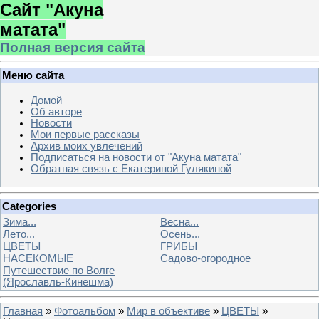
Сайт "Акуна
матата"
Полная версия сайта
Меню сайта
Домой
Об авторе
Новости
Мои первые рассказы
Архив моих увлечений
Подписаться на новости от "Акуна матата"
Обратная связь с Екатериной Гулякиной
Categories
Зима...
Весна...
Лето...
Осень...
ЦВЕТЫ
ГРИБЫ
НАСЕКОМЫЕ
Садово-огородное
Путешествие по Волге
(Ярославль-Кинешма)
Главная
»
Фотоальбом
»
Мир в объективе
»
ЦВЕТЫ
»