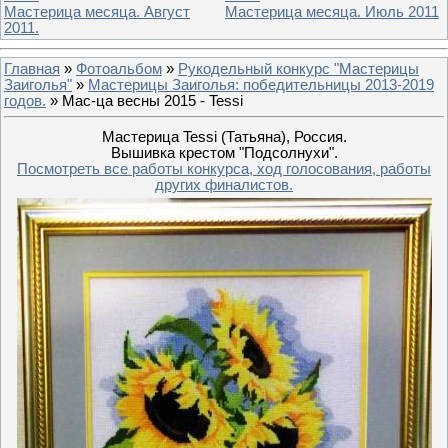
Мастерица месяца. Август
Мастерица месяца. Июль 2011
2011.
Главная
»
Фотоальбом
»
Рукодельный конкурс "Мастерицы
Заиголья"
»
Мастерицы Заиголья: победительницы 2013-2019
годов.
» Мас-ца весны 2015 - Tessi
Мастерица Tessi (Татьяна), Россия.
Вышивка крестом "Подсолнухи".
Посмотреть все работы конкурса, ход голосования, работы
других финалистов.