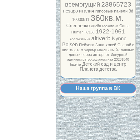
23865723
всемогущий
пезаро италия
гипсовые панели 3d
360кв.м.
10000911
Слепченко
Game
Джейн Краковски
1922-1961
Hunter
ТС106
altiverb
Nynne
Апельсинчик
Bojsen
хокей
Пейчева Анна
Слепой с
пистолетом
Халявные
харбър
Макси Лим
деньги через интернет
Дежурный
администратор должностная
23231840
Детский сад и центр
baterija
Планета детства
Наша группа в ВК