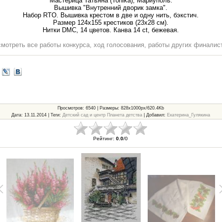
Мастерица Татьяна (Tonika), Мариуполь.
Вышивка "Внутренний дворик замка".
Набор RTO. Вышивка крестом в две и одну нить, бэкстич.
Размер 124х155 крестиков (23х28 см).
Нитки DMC, 14 цветов. Канва 14 ct, бежевая.
мотреть все работы конкурса, ход голосования, работы других финалис
Просмотров
: 6540 |
Размеры
: 828x1000px/620.4Kb
Дата
: 13.11.2014 |
Теги
:
Детский сад и центр Планета детства
|
Добавил
:
Екатерина_Гулякина
Рейтинг
:
0.0
/
0